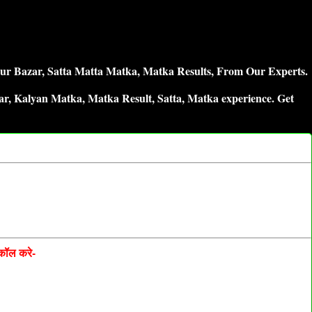
r Bazar, Satta Matta Matka, Matka Results, From Our Experts.
, Kalyan Matka, Matka Result, Satta, Matka experience. Get
कॉल करे-