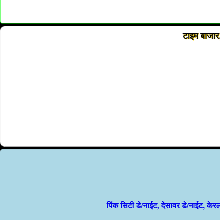
टाइम बाजार,
पिंक सिटी डे/नाईट, देसावर डे/नाईट, केर