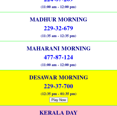
(11:00 am - 12:00 pm)
MADHUR MORNING
229-32-679
(11:35 am - 12:35 pm)
MAHARANI MORNING
477-87-124
(11:00 am - 12:00 pm)
DESAWAR MORNING
229-37-700
(12:35 pm - 01:35 pm)
Play Now
KERALA DAY