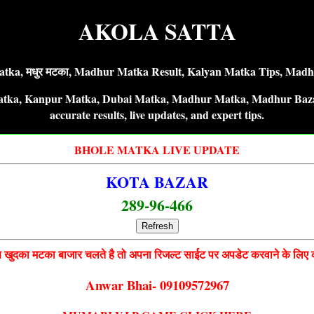
AKOLA SATTA
tka, मधुर मटका, Madhur Matka Result, Kalyan Matka Tips, Madhu
a Matka, Kanpur Matka, Dubai Matka, Madhur Matka, Madhur Bazar
accurate results, live updates, and expert tips.
BHOLE MATKA LIVE UPDATE
KOTA BAZAR
289-96-466
Refresh
खुदका मटका बाजार चलते है तो अपना रिजल्ट साईट पर अपडेट करवाने के लिए 
Anwar Bhai- 09109572967