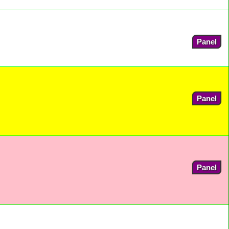
Panel
Panel
Panel