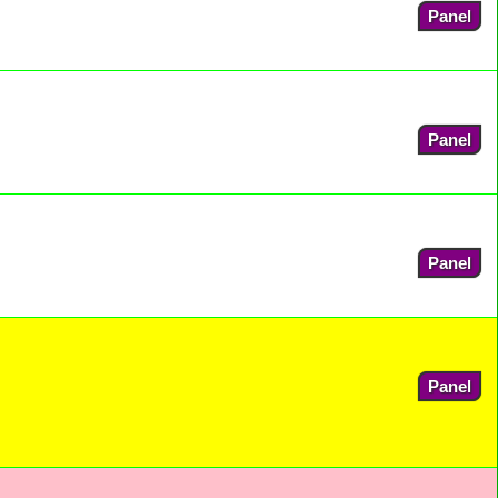
Panel
Panel
Panel
Panel