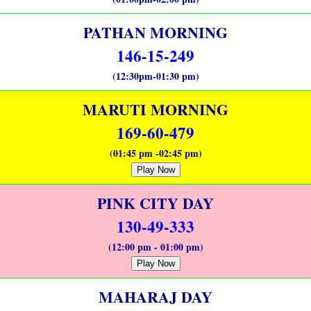
PATHAN MORNING
146-15-249
(12:30pm-01:30 pm)
MARUTI MORNING
169-60-479
(01:45 pm -02:45 pm)
Play Now
PINK CITY DAY
130-49-333
(12:00 pm - 01:00 pm)
Play Now
MAHARAJ DAY