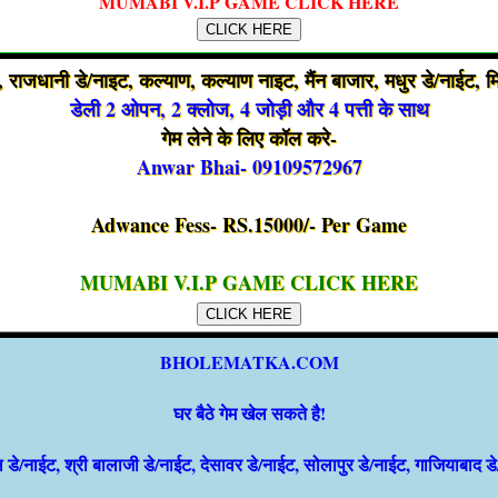
MUMABI V.I.P GAME CLICK HERE
CLICK HERE
 राजधानी डे/नाइट, कल्याण, कल्याण नाइट, मैंन बाजार, मधुर डे/नाईट, 
डेली 2 ओपन, 2 क्लोज, 4 जोड़ी और 4 पत्ती के साथ
गेम लेने के लिए कॉल करे-
Anwar Bhai- 09109572967
Adwance Fess- RS.15000/- Per Game
MUMABI V.I.P GAME CLICK HERE
CLICK HERE
BHOLEMATKA.COM
घर बैठे गेम खेल सकते है!
ल डे/नाईट, श्री बालाजी डे/नाईट, देसावर डे/नाईट, सोलापुर डे/नाईट, गाजियाबाद ड