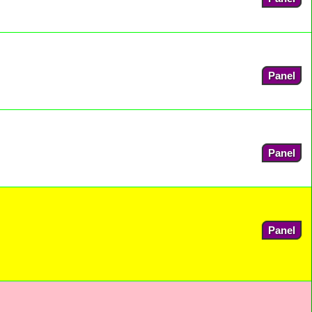
Panel
Panel
Panel