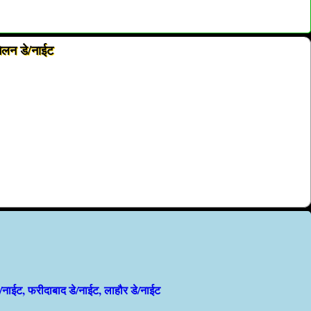
मिलन डे/नाईट
े/नाईट, फरीदाबाद डे/नाईट, लाहौर डे/नाईट